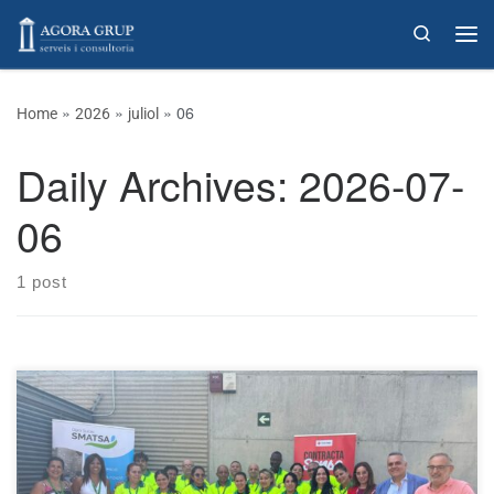
Skip to content
Search
»
»
»
06
Home
2026
juliol
Daily Archives:
2026-07-
06
1 post