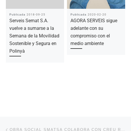
Publicada
2018-09-25
Publicada
2020-02-20
Serveis Semat S.A.
AGORA SERVEIS sigue
vuelve a sumarse a la
adelante con su
Semana de la Movilidad
compromiso con el
Sostenible y Segura en
medio ambiente
Polinyà
Navegación de la entrada
Entrada anterior
OBRA SOCIAL SMATSA COLABORA CON CREU ROJA SABADELL APORTANDO JUGUETES PARA EL DÍA DE REYES