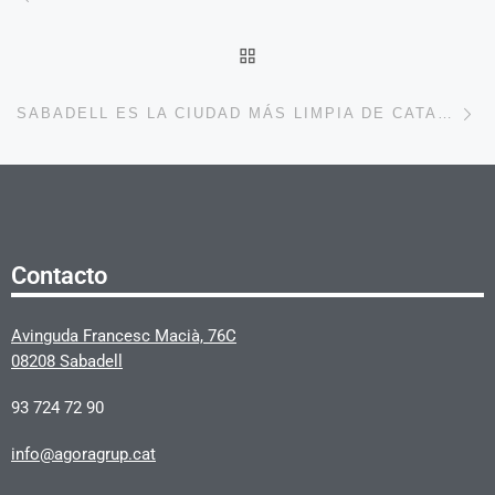
VOLVER A LA LISTA DE 
En
SABADELL ES LA CIUDAD MÁS LIMPIA DE CATALUÑA Y LA 16 DE TODA ESPAÑA
Contacto
Avinguda Francesc Macià, 76C
08208 Sabadell
93 724 72 90
info@agoragrup.cat