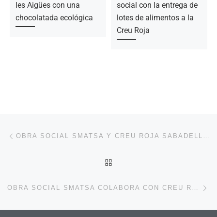
les Aigües con una
social con la entrega de
chocolatada ecológica
lotes de alimentos a la
Creu Roja
Navegación de la entrada
Entrada anterior
OBRA SOCIAL SMATSA Y CREU ROJA SABADELL REAFIRMAN SU COLABORACIÓN PARA GENERAR NUEVAS OPORTUNIDADES LABORALES
VOLVER A LA LISTA DE 
En
OBRA SOCIAL SMATSA COLABORA CON CREU ROJA PARA GARANTIZAR UN VERANO LLENO DE OPORTUNIDADES A 40 NIÑ@S VULNERABLES DE LA CIUDAD