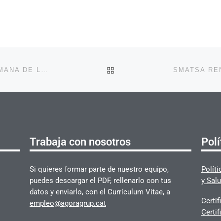
VOLVER A LA LISTA DE 
SERVEIS SEMAT S.A. VUELVE A SUMARSE A LA SEMANA DE LA MOVILIDAD SOSTENIBLE Y SEGURA EN POLINYÀ
Trabaja con nosotros
Polí
Si quieres formar parte de nuestro equipo,
Polít
puedes descargar el PDF, rellenarlo con tus
y Salu
datos y enviarlo, con el Currículum Vitae, a
Certi
empleo@agoragrup.cat
Certi