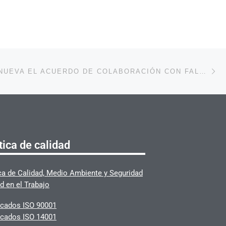
En
ENTRADAS
SMATSA RENUEVA EL ACUERDO DE COLABORACIÓN CON FALCONS SABADELL DE TENIS TAULA
tica de calidad
ica de Calidad, Medio Ambiente y Seguridad
d en el Trabajo
ficados ISO 90001
ficados ISO 14001