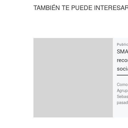
TAMBIÉN TE PUEDE INTERESA
Publi
SMAT
reco
soci
Como y
Agrup
Sebast
pasad