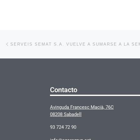
Navegación de la entrada
Entrada anterior
Contacto
Avinguda Francesc Macià, 76C
08208 Sabadell
93 724 72 90