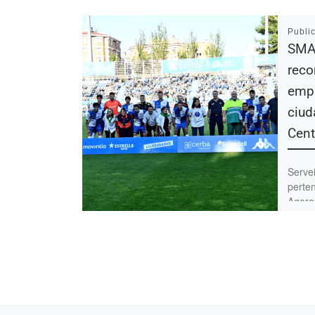
Publi
SMAT
rec
empr
ciud
Cent
Serve
perten
Agora
un rec
del Ce