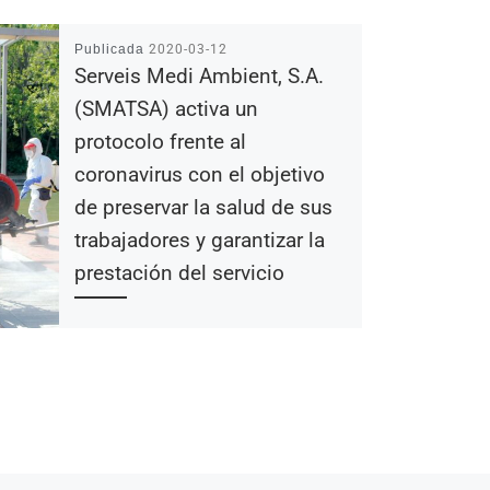
Publicada
2020-03-12
Serveis Medi Ambient, S.A.
(SMATSA) activa un
protocolo frente al
coronavirus con el objetivo
de preservar la salud de sus
trabajadores y garantizar la
prestación del servicio
SABADELL, 11 DE MARZO DE 2020 |
Serveis Medi Ambient, S.A. activará a
partir de hoy 11 de marzo de 2020 un
[…]