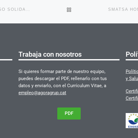
VOLVER A LA LISTA DE 
LA OBRA SOCIAL SMATSA RENUEVA SU COMPROMISO SOLIDARIO CON CREU ROJA SABADELL MEDIANTE LA ENTREGA ANUAL DE LOTES DE ALIMENTOS
Trabaja con nosotros
Polí
Si quieres formar parte de nuestro equipo,
Polít
puedes descargar el PDF, rellenarlo con tus
y Salu
datos y enviarlo, con el Currículum Vitae, a
Certi
empleo@agoragrup.cat
Certi
PDF