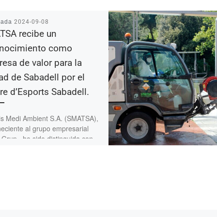
cada
2024-09-08
SA recibe un
onocimiento como
esa de valor para la
ad de Sabadell por el
re d’Esports Sabadell.
is Medi Ambient S.A. (SMATSA),
eciente al grupo empresarial
 Grup, ha sido distinguida con
onocimiento especial por parte
ntre […]