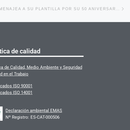
En
ENTRADAS
SMATSA HOMENAJEA A SU PLANTILLA POR SU 50 ANIVERSARIO CON UN AUTOBÚS CONMEMORATIVO
tica de calidad
ica de Calidad, Medio Ambiente y Seguridad
d en el Trabajo
ficados ISO 90001
ficados ISO 14001
Declaración ambiental EMAS
Nº Registro: ES-CAT-000506