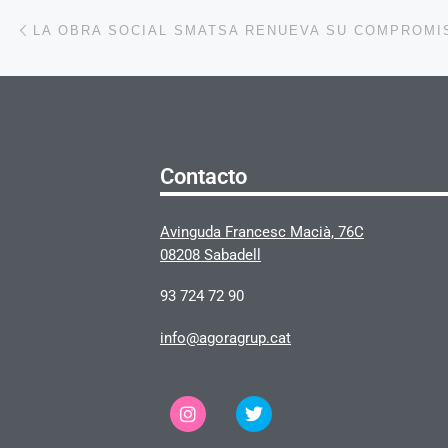
Navegación de la entrada
Entrada anterior
Contacto
Avinguda Francesc Macià, 76C
08208 Sabadell
93 724 72 90
info@agoragrup.cat