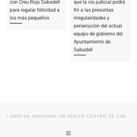
con Creu Roja Sabadell
que la vía judicial podrá
para regalar felicidad a
fin a las presuntas
los más pequeños
irregularidades y
persecución del actual
equipo de gobierno del
Ayuntamiento de
Sabadell
Navegación de la entrada
Entrada anterior
SMATSA INAUGURA UN NUEVO CENTRO DE LIMPIEZA VIARIA PARA EL BARRIO DE GRÀCIA
VOLVER A LA LISTA DE 