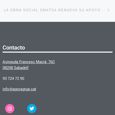
En
LA OBRA SOCIAL SMATSA RENUEVA SU APOYO AL CLUB DE PETANCA ARRAHONA MERINALES DE SABADELL
Contacto
Avinguda Francesc Macià, 76C
08208 Sabadell
93 724 72 90
info@agoragrup.cat