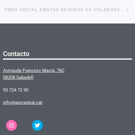
En
OBRA SOCIAL SMATSA RENUEVA SU COLABORACIÓN CON EL CLUB DE PETANCA ARRAHONA MERINALES
Contacto
Avinguda Francesc Macià, 76C
08208 Sabadell
93 724 72 90
info@agoragrup.cat