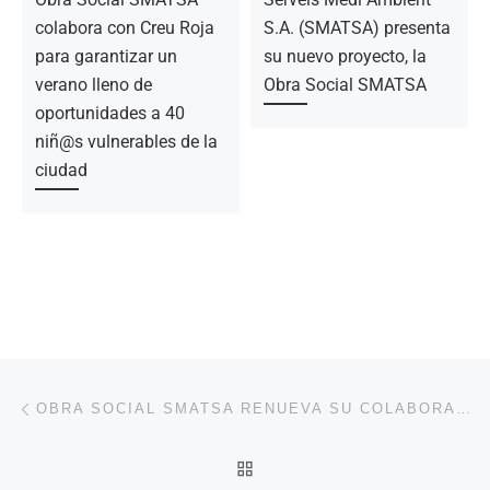
colabora con Creu Roja
S.A. (SMATSA) presenta
para garantizar un
su nuevo proyecto, la
verano lleno de
Obra Social SMATSA
oportunidades a 40
niñ@s vulnerables de la
ciudad
Navegación de la entrada
Entrada anterior
OBRA SOCIAL SMATSA RENUEVA SU COLABORACIÓN CON EL CASAL D’ESTIU DEL CLUB NATACIÓ SABADELL PARA ESTE VERANO
VOLVER A LA LISTA DE 