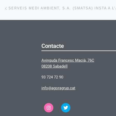
Post navigation
Previous post
Contacte
Avinguda Francesc Macià, 76C
08208 Sabadell
93 724 72 90
info@agoragrup.cat