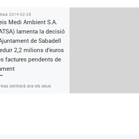
shed
2019-02-28
eis Medi Ambient S.A.
TSA) lamenta la decisió
’Ajuntament de Sabadell
eduir 2,2 milions d’euros
es factures pendents de
ament
esa centrarà ara els seus
os en la recerca de solucions
 la decisió municipal no afecti a
tilla ni al […]