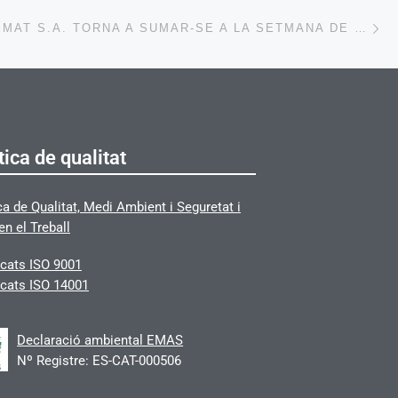
Ne
SERVEIS SEMAT S.A. TORNA A SUMAR-SE A LA SETMANA DE LA MOBILITAT SOSTENIBLE I SEGURA A POLINYÀ
tica de qualitat
ca de Qualitat, Medi Ambient i Seguretat i
en el Treball
icats
ISO 9001
icats ISO 14001
Declaració ambiental EMAS
Nº Registre: ES-CAT-000506