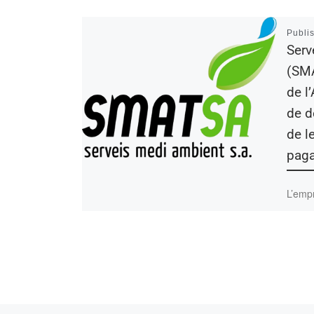
Publi
Serv
(SMA
de l
de d
de l
pag
L’empr
esforç
perquè
la plan