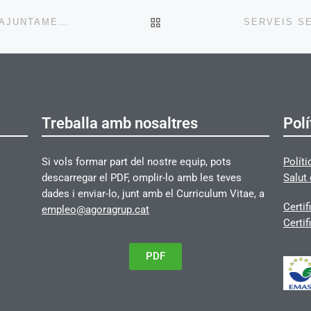
BACK TO POST LIST
SERVEIS MEDI AMBIENT, S.A. (SMATSA) INSTA A L’AJUNTAMENT DE SABADELL A AFRONTAR LES SEVES RESPONSABILITATS EN RELACIÓ AMB LA NETEJA DE LA CIUTAT
Treballa amb nosaltres
Polí
Si vols formar part del nostre equip, pots
Políti
descarregar el PDF, omplir-lo amb les teves
Salut 
dades i enviar-lo, junt amb el Curriculum Vitae, a
Certif
empleo@agoragrup.cat
Certif
PDF