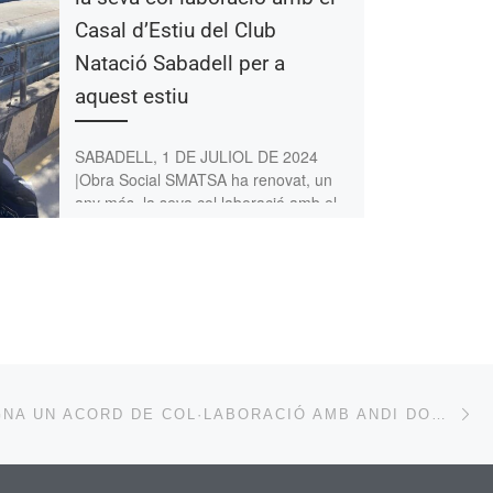
Casal d’Estiu del Club
Natació Sabadell per a
aquest estiu
SABADELL, 1 DE JULIOL DE 2024
|Obra Social SMATSA ha renovat, un
any més, la seva col·laboració amb el
Casal d’Estiu del […]
Ne
SMATSA SIGNA UN ACORD DE COL·LABORACIÓ AMB ANDI DOWN SABADELL PER A LA INSERCIÓ LABORAL DE PERSONES AMB SÍNDROME DE DOWN