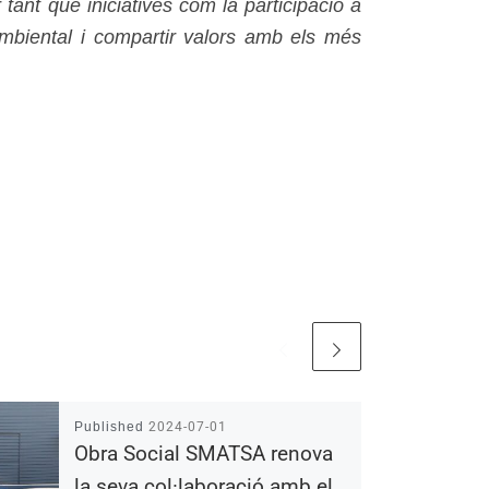
ant que iniciatives com la participació a
ambiental i compartir valors amb els més
Published
2024-07-01
Obra Social SMATSA renova
la seva col·laboració amb el