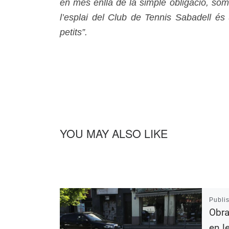
en més enllà de la simple obligació, som
l’esplai del Club de Tennis Sabadell és
petits”.
YOU MAY ALSO LIKE
Publi
Obra
en l