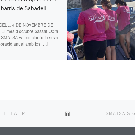
 barris de Sabadell
DELL, 4 DE NOVEMBRE DE
| El mes d’octubre passat Obra
l SMATSA va concloure la seva
boració anual amb les […]
BACK TO POST LIST
SMATSA DÓNA ALIMENTS I ROBA A CÀRITAS SABADELL I AL REBOST SOLIDARI