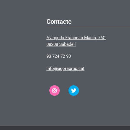
Contacte
Avinguda Francesc Macià, 76C
08208 Sabadell
93 724 72 90
info@agoragrup.cat