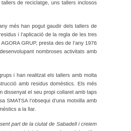
llers de reciclatge, uns tallers inclosos
 any més han pogut gaudir dels tallers de
sidus i l’aplicació de la regla de les tres
ial AGORA GRUP, presta des de l’any 1976
at desenvolupant nombroses activitats amb
grups i han realitzat els tallers amb molta
construcció amb residus domèstics. Els més
an dissenyat el seu propi collaret amb taps
mpresa SMATSA l’obsequi d’una motxilla amb
èstics a la llar.
nt part de la ciutat de Sabadell i creiem