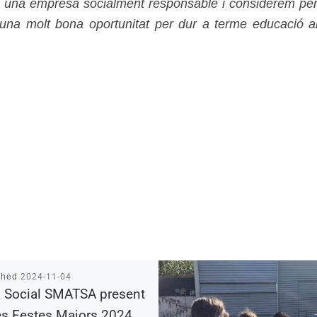
 una empresa socialment responsable i considerem per t
 una molt bona oportunitat per dur a terme educació 
shed
2024-11-04
 Social SMATSA present
es Festes Majors 2024