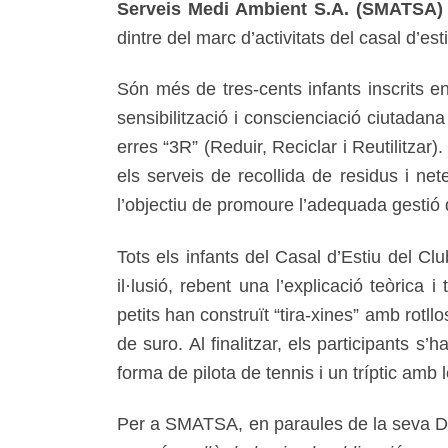
Serveis Medi Ambient S.A. (SMATSA)
dintre del marc d’activitats del casal d’est
Són més de tres-cents infants inscrits e
sensibilització i conscienciació ciutadana
erres “3R” (Reduir, Reciclar i Reutilit
els serveis de recollida de residus i ne
l’objectiu de promoure l’adequada gestió 
Tots els infants del Casal d’Estiu del Clu
il·lusió, rebent una l’explicació teòrica
petits han construït “tira-xines” amb rotl
de suro. Al finalitzar, els participants 
forma de pilota de tennis i un tríptic amb 
Per a SMATSA, en paraules de la seva Di