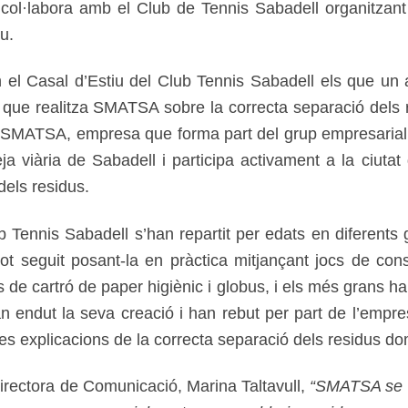
col·labora amb el Club de Tennis Sabadell organitzant ta
iu.
n el Casal d’Estiu del Club Tennis Sabadell els que un
 que realitza SMATSA sobre la correcta separació dels re
zar). SMATSA, empresa que forma part del grup empresar
teja viària de Sabadell i participa activament a la ciut
dels residus.
b Tennis Sabadell s’han repartit per edats en diferents 
 i tot seguit posant-la en pràctica mitjançant jocs de 
los de cartró de paper higiènic i globus, i els més grans h
s’han endut la seva creació i han rebut per part de l’e
les explicacions de la correcta separació dels residus dom
rectora de Comunicació, Marina Taltavull,
“SMATSA se se